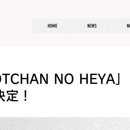
HOME
NEWS
N
TCHAN NO HEYA」
決定！